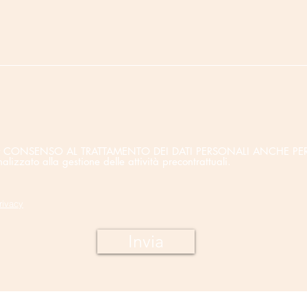
rivacy CONSENSO AL TRATTAMENTO DEI DATI PERSONALI ANCHE PER
zzato alla gestione delle attività precontrattuali.
rivacy
Invia
 Unipersonale
Strada San