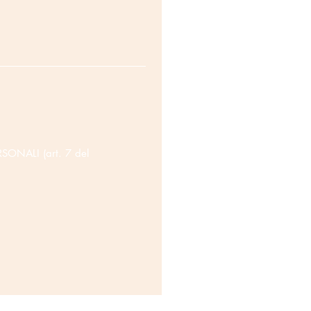
SONALI (art. 7 del
 Faustino, 39/a - 41124 Modena