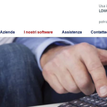
Usa i
LO
potra
Azienda
I nostri software
Assistenza
Contatta