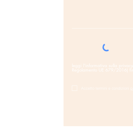
leggi l'informativa sulla p
Regolamento UE 679/2016) finali
Accetto termini e condizioni
p
Aurora Servizi Aziendali Srl