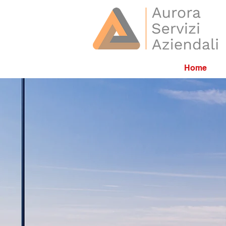
Home
Aurora 
Consulenza Infor
da 25 anni a
NU