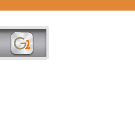
onale2 Zucchetti è il software
ionale che ti permette di
ire problematiche anche
esse legate alla contabilità
erale e analitica, al
zzino, alla produzione, ai
nti e ai fornitori con
icità.