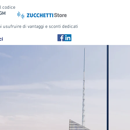
l codice
WGM
i usufruire di vantaggi e sconti dedicati
ci