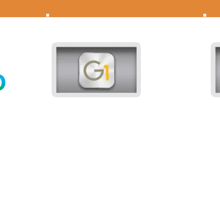
Gesti
gest
gest
compl
gen
maga
clie
sempl