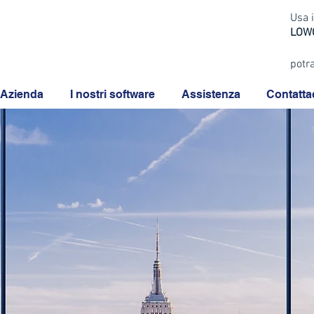
Usa i
LO
potra
Azienda
I nostri software
Assistenza
Contatta
dali
Servizi Azien
matica gestionali per le imprese
l tuo fianco
GESTIONALI
OVA VERSIONE G2
REL. 2026